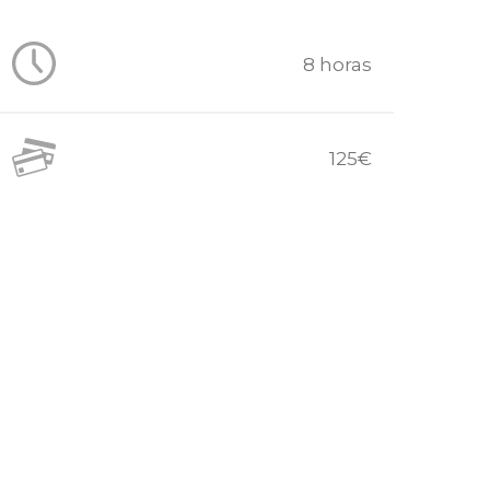
8 horas
125€