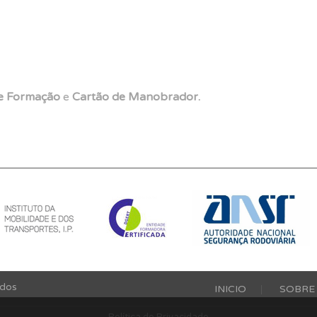
de Formação
e
Cartão de Manobrador.
ados
INICIO
SOBRE
Política de Privacidade