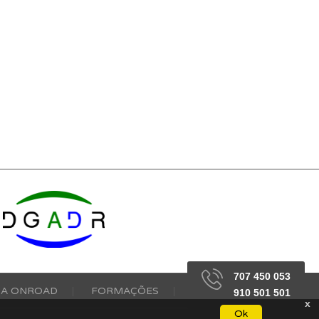
707 450 053
 A ONROAD
FORMAÇÕES
CONTACTOS
910 501 501
x
Ok