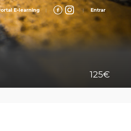
ortal E-learning
Entrar
125€