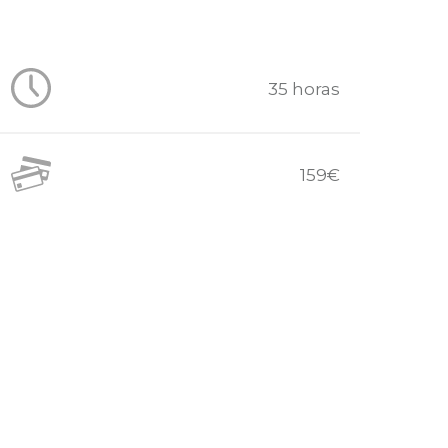
35 horas
159€