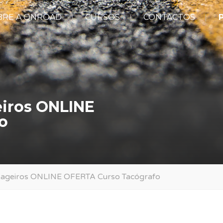
BRE A ONROAD
CURSOS
CONTACTOS
P
iros ONLINE
o
ageiros ONLINE OFERTA Curso Tacógrafo