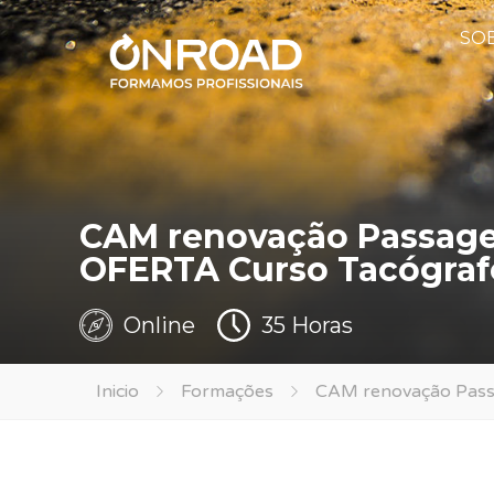
SO
CAM renovação Passage
OFERTA Curso Tacógraf
Online
35 Horas
Inicio
Formações
CAM renovação Pass